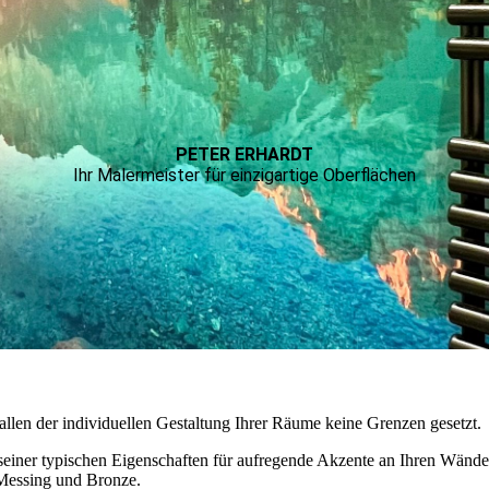
Zierprofiele
Kalkmarmorputz
tmetalloberfläche
n
PETER ERHARDT
esigner Tapeten
Ihr Malermeister für einzigartige Oberflächen
tallen der individuellen Gestaltung Ihrer Räume keine Grenzen gesetzt.
 seiner typischen Eigenschaften für aufregende Akzente an Ihren Wände
 Messing und Bronze.