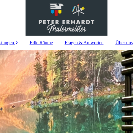
stungen
Edle Räume
Fragen & Antworten
Über uns
Hochwertige
Anstriche und
Lackierungen
Wanddruck
Fugenlose
Oberflächen
Sichtbetonoptik
Tapeten im
Nassbereich
-Wandpaneele und